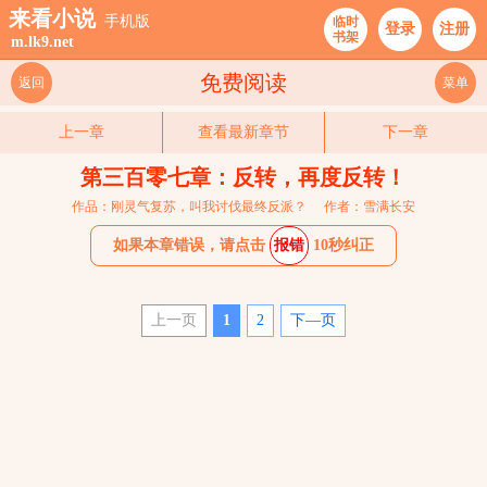
来看小说
手机版
临时
登录
注册
书架
m.lk9.net
免费阅读
返回
菜单
上一章
查看最新章节
下一章
第三百零七章：反转，再度反转！
作品：刚灵气复苏，叫我讨伐最终反派？
作者：雪满长安
如果本章错误，请点击
报错
10秒纠正
上一页
1
2
下—页