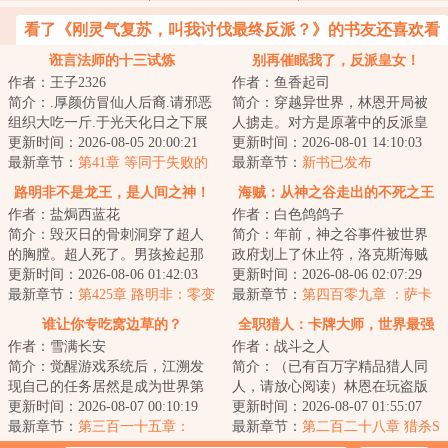
看了《刚灵气复苏，叫我讨伐最终反派？》的书友还喜欢看
诳言法师的十三试炼
别再催眠我了，反派皇女！
作者：王子2326
作者：鱼香起司
简介：.厚颜仿冒仙人后裔.请邪恶
简介：穿越异世界，林恩开局被
组织大吃一斤.于光天化日之下展
人掳走。对方是原著中的反派皇
露神性.以一己之力喝倒整个学校.
更新时间：2026-08-05 20:00:21
女，要拿他做催眠实验。为了活
更新时间：2026-08-01 14:10:03
窃取魔法...
最新章节：
第41章 等同于失败的
命，林恩不得不...
最新章节：
新书已发布
智斗成功
路明非不是龙王，是人间之神！
海贼：从神之谷走出的不死之王
作者：盐焗西蓝花
作者：白色鸽鸽子
简介：毁灭日的骨刺洞穿了超人
简介：年前，神之谷事件被世界
的胸膛。超人死了。男孩捡起那
政府划上了休止符，洛克斯海贼
抹破碎的鲜红披风。龙王也死
更新时间：2026-08-06 01:42:03
团在此刻落下帷幕。然而高高在
更新时间：2026-08-06 02:07:29
了。于是...超人...
最新章节：
第425章 路明非：零变
上的天龙人并没...
最新章节：
第四百零九章 ：萨卡
成了氪星人，我到底在做什么
斯基，我才是元帅
谁让你专吃窝边草的？
全职猎人：卡牌大师，世界最强
梦。
作者：雪满长安
作者：战斗之人
简介：觉醒游戏系统后，江溯发
简介：（已有百万字精品猎人同
现自己的任务居然是成为世界第
人，请放心阅读）林恩在玩盗版
一的公司主理人。难度有点大，
更新时间：2026-08-07 00:10:19
卡牌游戏时，穿越到全职猎人世
更新时间：2026-08-07 01:55:07
不过没关系，好...
最新章节：
第三百一十五章：
界。金手指与念...
最新章节：
第二百二十八章 猎杀S
0u0：我现在火气很大！
级强者！鬼气斩魄刀！