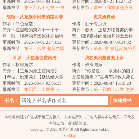
出一条修真大道始终深信不疑。
更新时间：2026-08-07 04:16:23
人类革命的发生。名为“人类”的生
更新时间：2026-07-21 16:27:52
以各路网文前辈...
最新章节：
第三百八十七章 一剑
物蜂拥而上...
最新章节：
新书《我双腿是克苏
(七千六 求月票)
鲁》，球球各位追读一下
战锤：从龙族杀回来的路明非
史莱姆真仙
作者：白色圣堂
作者：肚子有点胀
简介：在黑暗的第四十一个千
简介：春天，正是万物复苏的季
年，唯一现存的基因原体罗伯特.
节。沼泽森林的魔物开始蠢蠢欲
基里曼从一万年的静滞中醒来，
更新时间：2026-08-02 21:43:32
动，芦苇河岸的亚人削棍制作陷
更新时间：2026-08-07 09:34:02
看到了昔日的人...
最新章节：
第三十八章 整装空降
阱，等待猎物，...
最新章节：
第463章 发起反抗的号
角
斗罗：天使圣徒霍雨浩
我在美利坚冒充上帝
作者：格里拉尔
作者：鼓浪与海
简介：【主角为原主霍雨浩】
简介：“你是说……杀死我的凶手
【考据、设定党】【默认绝大多
是爱波斯坦？”兰冉车祸救人死亡
数读者了解世界观/看过原著，部
更新时间：2026-08-07 03:06:33
后穿越到平行世界的美利坚，醒
更新时间：2026-08-07 15:19:20
分情节减省】千...
最新章节：
第四百二十四章 人
来正赶上自...
最新章节：
第一百四十八章 绝密
走……
卢浮宫
书名：
本站若有图片广告属于第三方接入，非本站所为，广告内容与本站无关，不代表
本站立场，请谨慎阅读。
Copyright © 2020 来看小说 All Rights Reserved.kk
SiteMap