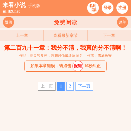
来看小说
手机版
临时
登录
注册
书架
m.lk9.net
免费阅读
返回
菜单
上一章
查看最新章节
下一章
第二百九十一章：我分不清，我真的分不清啊！
作品：刚灵气复苏，叫我讨伐最终反派？
作者：雪满长安
如果本章错误，请点击
报错
10秒纠正
上一页
1
2
下—页