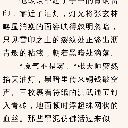
　　他缓缓举起了手中的青铜雷
印，靠近了油灯，灯光将张玄林
略显消瘦的面容映得忽明忽暗，
只见雷印之上的裂纹处正渗出沥
青般的粘液，朝着黑暗处滴落。
　　“魇气不是雾。“张天师突然
掐灭油灯，黑暗里传来铜钱破空
声。三枚裹着符纸的洪武通宝钉
入青砖，地面顿时浮起蛛网状的
血丝。那些黑泥仿佛活过来似