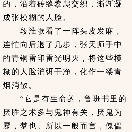
的，沿着砖缝攀爬交织，渐渐凝
成张模糊的人脸。
　　段淮歌看了一阵头皮发麻，
连忙向后退了几步，张天师手中
的青铜雷印雷光明灭，将这些模
糊的人脸消弭干净，化作一缕青
烟消散。
　　“它是有生命的，鲁班书里的
厌胜之术多与鬼神有关，厌鬼为
魇，梦也。所以一般而言，傀儡