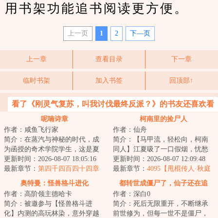
用书架功能追书阅读更方便。
上一页
1
2
下—页
上一章
查看目录
下一章
临时书架
加入书签
回顶部↑
看了《刚灵气复苏，叫我讨伐最终反派？》的书友还喜欢看
呢喃诗章
柯南里的捡尸人
作者：咸鱼飞行家
作者：仙舟
简介：在蒸汽与神秘的时代，成
简介：【马甲流，轻松向，柯南
为函授的奇术学院学生，这是夏
同人】江夏吸了一口假烟，忧愁
德没想过的事情。耳边呢喃的声
更新时间：2026-08-07 18:05:16
地吐出烟圈：“我只想蹭点案子捡
更新时间：2026-08-07 12:09:48
音奏响，谁人在...
最新章节：
第四千四百四十四章
捡尸，没想到...
最新章节：
4095【甩棍传人·秋庭
内场剧院
怜子】
奥特曼：怪兽格斗进化
都转世成僵尸了，仙子还在追
作者：高阶领主德哈卡
作者：深白0
我？
简介：被邀参与【怪兽格斗进
简介：死后无限重开，不断继承
化】内测的高玩林染，意外穿越
前世修为，但每一世不是僵尸，