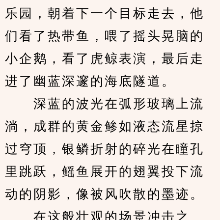
乐园，朝着下一个目标走去，他
们看了热带鱼，喂了摇头晃脑的
小企鹅，看了虎鲸表演，最后走
进了幽蓝深邃的海底隧道。
　　深蓝的波光在弧形玻璃上流
淌，成群的黄金鲹如液态流星掠
过穹顶，银鳞折射的碎光在瞳孔
里跳跃，鳐鱼展开的翅翼投下流
动的阴影，像被风吹散的墨迹。
　　在这般壮观的场景冲击之