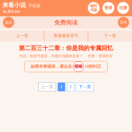
来看小说
手机版
临时
登录
注册
书架
m.lk9.net
免费阅读
返回
菜单
上一章
查看最新章节
下一章
第二百三十二章：你是我的专属回忆
作品：刚灵气复苏，叫我讨伐最终反派？
作者：雪满长安
如果本章错误，请点击
报错
10秒纠正
上一页
1
2
下—页