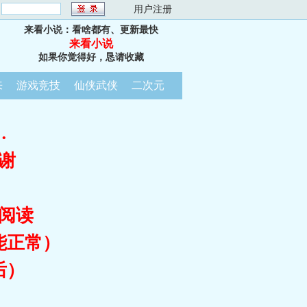
：
用户注册
来看小说：看啥都有、更新最快
来看小说
如果你觉得好，恳请收藏
来
游戏竞技
仙侠武侠
二次元
…
谢
阅读
能正常）
后）