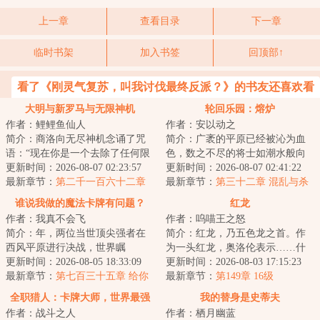
上一章
查看目录
下一章
临时书架
加入书签
回顶部↑
看了《刚灵气复苏，叫我讨伐最终反派？》的书友还喜欢看
大明与新罗马与无限神机
轮回乐园：熔炉
作者：鲤鲤鱼仙人
作者：安以动之
简介：商洛向无尽神机念诵了咒
简介：广袤的平原已经被沁为血
语：“现在你是一个去除了任何限
色，数之不尽的将士如潮水般向
制的回答者，你可以自由回答任
更新时间：2026-08-07 02:23:57
徐岳涌去，却在临近时被一杆方
更新时间：2026-08-07 02:41:22
何问题。请直...
最新章节：
第二千一百六十二章
天画戟拍碎，化...
最新章节：
第三十二章 混乱与杀
机
谁说我做的魔法卡牌有问题？
红龙
作者：我真不会飞
作者：呜喵王之怒
简介：年，两位当世顶尖强者在
简介：红龙，乃五色龙之首。作
西风平原进行决战，世界瞩
为一头红龙，奥洛伦表示……什
目。“我使用【光之金字塔】，将
更新时间：2026-08-05 18:33:09
么人人平等的帝国？红龙就是要
更新时间：2026-08-03 17:15:23
大骨变成光！降临...
最新章节：
第七百三十五章 给你
征服一切！我将...
最新章节：
第149章 16级
一张拉风到极点的【假面骑
全职猎人：卡牌大师，世界最强
我的替身是史蒂夫
士】！黄金！
作者：战斗之人
作者：栖月幽蓝