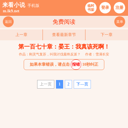
来看小说
手机版
临时
登录
注册
书架
m.lk9.net
免费阅读
返回
菜单
上一章
查看最新章节
下一章
第一百七十章：晏王：我真该死啊！
作品：刚灵气复苏，叫我讨伐最终反派？
作者：雪满长安
如果本章错误，请点击
报错
10秒纠正
上一页
1
2
下—页