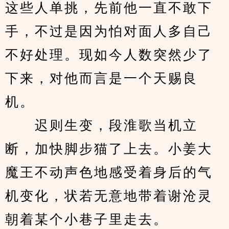
这些人单挑，先前他一直不敢下
手，不过是因为怕对面人多自己
不好处理。现如今人数突然少了
下来，对他而言是一个天赐良
机。
　　迟则生变，段淮歌当机立
断，加快脚步猫了上去。小姜大
魔王不动声色地感受着身后的气
机变化，状若无意地带着谢沧灵
朝着某个小巷子里走去。