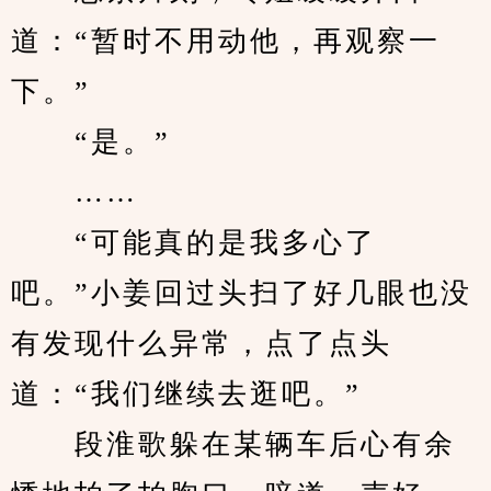
道：“暂时不用动他，再观察一
下。”
　　“是。”
　　……
　　“可能真的是我多心了
吧。”小姜回过头扫了好几眼也没
有发现什么异常，点了点头
道：“我们继续去逛吧。”
　　段淮歌躲在某辆车后心有余