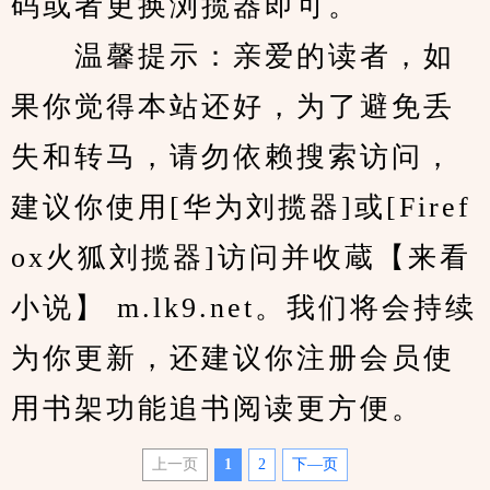
码或者更换浏揽器即可。
　　温馨提示：亲爱的读者，如
果你觉得本站还好，为了避免丢
失和转马，请勿依赖搜索访问，
建议你使用[华为刘揽器]或[Firef
ox火狐刘揽器]访问并收蔵【来看
小说】 m.lk9.net。我们将会持续
为你更新，还建议你注册会员使
用书架功能追书阅读更方便。
上一页
1
2
下—页