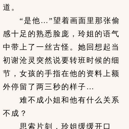
道。
　　“是他…”望着画面里那张偷
感十足的熟悉脸庞，玲姐的语气
中带上了一丝古怪。她回想起当
初谢沧灵突然说要转班时候的细
节，女孩的手指在他的资料上额
外停留了两三秒的样子…
　　难不成小姐和他有什么关系
不成？
　　思索片刻，玲姐缓缓开口