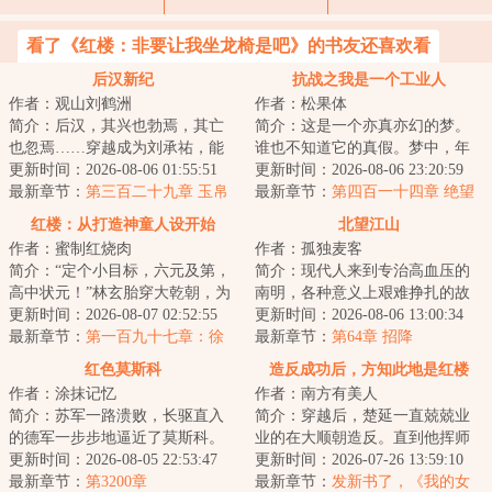
看了《红楼：非要让我坐龙椅是吧》的书友还喜欢看
后汉新纪
抗战之我是一个工业人
作者：观山刘鹤洲
作者：松果体
简介：后汉，其兴也勃焉，其亡
简介：这是一个亦真亦幻的梦。
也忽焉……穿越成为刘承祐，能
谁也不知道它的真假。梦中，年
否三造大汉？注：本书非爽文，
更新时间：2026-08-06 01:55:51
近退休的陈常在，魂穿到了一个
更新时间：2026-08-06 23:20:59
剧情进度较慢...
最新章节：
第三百二十九章 玉帛
将死之人的身上...
最新章节：
第四百一十四章 绝望
干戈两未休
的近藤信竹
红楼：从打造神童人设开始
北望江山
作者：蜜制红烧肉
作者：孤独麦客
简介：“定个小目标，六元及第，
简介：现代人来到专治高血压的
高中状元！”林玄胎穿大乾朝，为
南明，各种意义上艰难挣扎的故
林如海族弟林如渊之子，林黛玉
更新时间：2026-08-07 02:52:55
事。...
更新时间：2026-08-06 13:00:34
之族兄。虽...
最新章节：
第一百九十七章：徐
最新章节：
第64章 招降
道行欲废立皇帝，京营贪渎大案
红色莫斯科
造反成功后，方知此地是红楼
爆发
作者：涂抹记忆
作者：南方有美人
简介：苏军一路溃败，长驱直入
简介：穿越后，楚延一直兢兢业
的德军一步步地逼近了莫斯科。
业的在大顺朝造反。直到他挥师
重生为红军下士米沙，首战莫斯
更新时间：2026-08-05 22:53:47
北伐，二十万大军围困京城时，
更新时间：2026-07-26 13:59:10
科，喋血斯大林...
最新章节：
第3200章
才猛然发现，这...
最新章节：
发新书了，《我的女