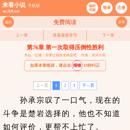
来看小说
手机版
临时
登录
注册
书架
m.lk9.net
免费阅读
返回
菜单
上一章
查看最新章节
下一章
第76章 第一次取得压倒性胜利
作品：红楼：非要让我坐龙椅是吧
作者：余沐大雨
如果本章错误，请点击
报错
10秒纠正
上一页
1
2
3
下—页
　　孙承宗叹了一口气，现在的
斗争是楚岩选择的，他也不知道
如何评价，更帮不上忙了。